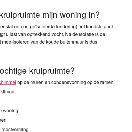
kruipruimte mijn woning in?
eestal een on-geïsoleerde fundering) het koudste punt.
jgt u last van optrekkend vocht. Na de isolatie is de
et mee-isoleren van de koude buitenmuur is dus
ochtige kruipruimte?
chimmel
op de muren en condensvorming op de ramen
fklimaat
de woning
kken
 roestvorming